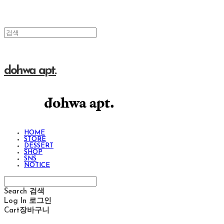
dohwa apt.
HOME
STORE
DESSERT
SHOP
SNS
NOTICE
Search
검색
Log In
로그인
Cart
장바구니