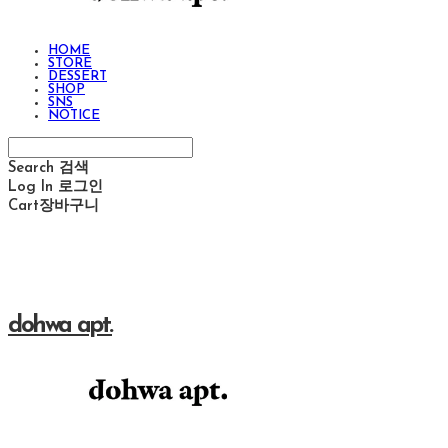
HOME
STORE
DESSERT
SHOP
SNS
NOTICE
Search
검색
Log In
로그인
Cart
장바구니
dohwa apt.