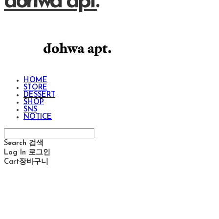
dohwa apt.
HOME
STORE
DESSERT
SHOP
SNS
NOTICE
Search
검색
Log In
로그인
Cart
장바구니